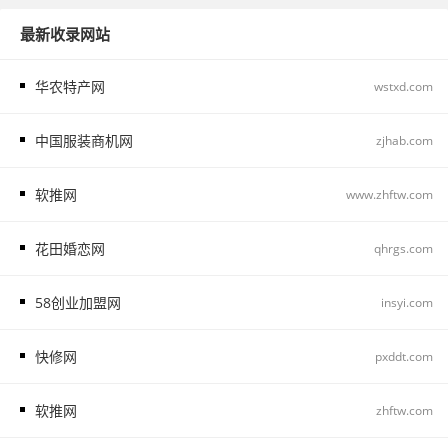
最新收录网站
华农特产网
wstxd.com
中国服装商机网
zjhab.com
软推网
www.zhftw.com
花田婚恋网
qhrgs.com
58创业加盟网
insyi.com
快修网
pxddt.com
软推网
zhftw.com