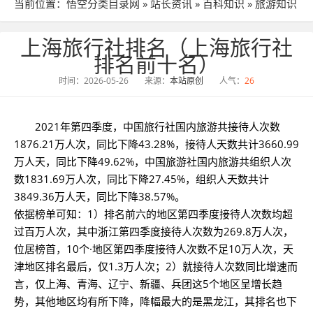
当前位置：
悟空分类目录网
»
站长资讯
»
百科知识
»
旅游知识
» 文章详细
上海旅行社排名（上海旅行社
排名前十名）
时间：2026-05-26
来源：
本站原创
人气：
26
2021年第四季度，中国旅行社国内旅游共接待人次数
1876.21万人次，同比下降43.28%，接待人天数共计3660.99
万人天，同比下降49.62%，中国旅游社国内旅游共组织人次
数1831.69万人次，同比下降27.45%，组织人天数共计
3849.36万人天，同比下降38.57%。
依据榜单可知：1）排名前六的地区第四季度接待人次数均超
过百万人次，其中浙江第四季度接待人次数为269.8万人次，
位居榜首，10个·地区第四季度接待人次数不足10万人次，天
津地区排名最后，仅1.3万人次；2）就接待人次数同比增速而
言，仅上海、青海、辽宁、新疆、兵团这5个地区呈增长趋
势，其他地区均有所下降，降幅最大的是黑龙江，其排名也下