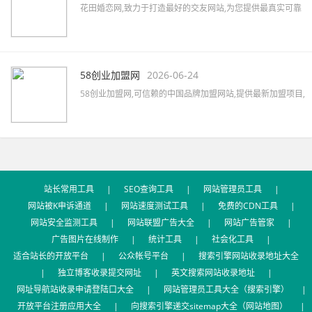
花田婚恋网,致力于打造最好的交友网站,为您提供最真实可靠
的婚恋交友,网上交友,同城相亲,征婚交友,同城约会,征婚活动,
优质的一对一婚恋服务,相亲找对象首选网站。
58创业加盟网
2026-06-24
58创业加盟网,可信赖的中国品牌加盟网站,提供最新加盟项目,
品牌代理加盟,创业加盟项目,加盟创业好项目,汇集餐饮、服
装、母婴、家居、建材、美容、饰品、礼品、教育等全国招
商加盟信息,最新的加盟资讯,创业指南及加盟心得等。
站长常用工具
|
SEO查询工具
|
网站管理员工具
|
网站被K申诉通道
|
网站速度测试工具
|
免费的CDN工具
|
网站安全监测工具
|
网站联盟广告大全
|
网站广告管家
|
广告图片在线制作
|
统计工具
|
社会化工具
|
适合站长的开放平台
|
公众帐号平台
|
搜索引擎网站收录地址大全
|
独立博客收录提交网址
|
英文搜索网站收录地址
|
网址导航站收录申请登陆口大全
|
网站管理员工具大全（搜索引擎）
|
开放平台注册应用大全
|
向搜索引擎递交sitemap大全（网站地图）
|