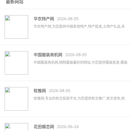
最新网站
华农特产网
2026-08-05
华农特产网,为您提供中国各地特产,特产批发,土特产礼品,名
优特产商城,特产品牌,土特产专卖店,全国土特产加盟店,各地
特产美食,水果蔬菜,特色小吃,农特产品,酒水茶叶,水产海货,工
艺品等,致力打造国内最大土特产线上交易市场!
中国服装商机网
2026-08-05
中国服装商机网,网购服装最好的网站,为您提供服装批发,服装
定制,服装厂家,品牌男装,女装加盟,服装品牌大全,服装品牌加
盟,汇集女装、男装、内衣、童装、休闲装、运动装等品牌,最
新的服装行业资讯,服装搭配及服装展会信息。
软推网
2026-08-05
软推网,专业的软文投放平台,为您提供软文推广,软文发布,软
文营销,软文发稿,软文代写,软文广告,软文公司,软文报价,软文
撰写,微博软文等,拥有5000家以上的网络媒体及数万家自媒体
资源,助力企业快速提升品牌知名度。
花田婚恋网
2026-06-24