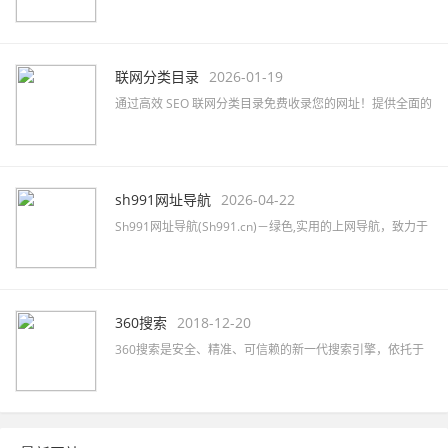
提供高效的网站免费收录与SEO优化服务，助力品牌推广。
联网分类目录
2026-01-19
通过高效 SEO 联网分类目录免费收录您的网址！提供全面的
网站分类目录查询服务，提升网站排名和知名度！立即提交
您的网站吧！
sh991网址导航
2026-04-22
Sh991网址导航(Sh991.cn)－绿色,实用的上网导航，致力于
简洁高效无广告的上网导航和搜索入口，沉淀最具价值链
接，全站无商业推广，简约而不简单。
360搜索
2018-12-20
360搜索是安全、精准、可信赖的新一代搜索引擎，依托于
360母品牌的安全优势，全面拦截各类钓鱼欺诈等恶意网站，
提供更放心的搜索服务。 360搜索 so靠谱。