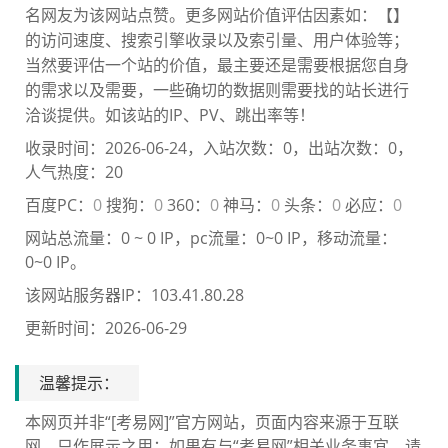
名网友为该网站点赞。更多网站价值评估因素如：【
】
的访问速度、搜索引擎收录以及索引量、用户体验等；
当然要评估一个站的价值，最主要还是需要根
据您自身
的需求以及需要，一些确切的数据则需要找
的站长进行
洽谈提供。如该站的IP、PV、跳出率等！
收录时间：2026-06-24，入站次数：0，出站次数：0，
人气热度：20
百度PC：
0
搜狗：
0
360：
0
神马：
0
头条：
0
必应：
0
网站总流量：
0 ~ 0 IP
，pc流量：
0~0 IP
，移动流量：
0~0 IP
。
该网站服务器IP：103.41.80.28
更新时间：2026-06-29
温馨提示：
本网页并非“[考易网]”官方网站，页面内容来源于互联
网，只作展示之用；如果有与“考易网”相关业务事宜，请