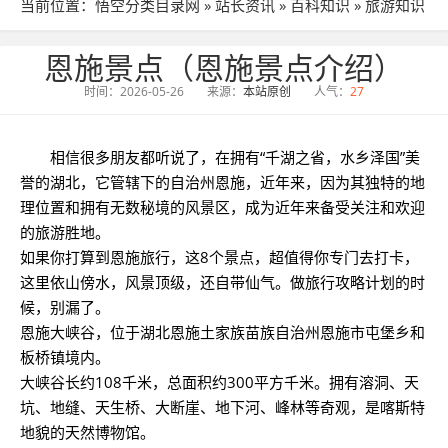
当前位置：
悟空分类目录网
»
站长资讯
»
百科知识
»
旅游知识
» 文章详细
恩施景点（恩施景点介绍）
时间：2026-05-26
来源：
本站原创
人气：
27
相信很多朋友都听说了，在拥有“千湖之省，水乡泽国”美
誉的湖北，它管辖下的自治州恩施，近年来，因为其独特的地
理位置和拥有无数秘境的风景区，成为近年来备受关注和欢迎
的旅游胜地。
如果你打算到恩施旅行，这8个景点，超值得你专门去打卡，
这里依山傍水，风景顶级，还自带仙气。做旅行攻略计划的时
候，别漏了。
恩施大峡谷，位于湖北恩施土家族苗族自治州恩施市屯堡乡和
板桥镇境内。
大峡谷长约108千米，总面积约300平方千米。拥有溶洞、天
坑、地缝、天生桥、大断崖、地下河、峰林等奇观，是喀斯特
地貌的天然博物馆。