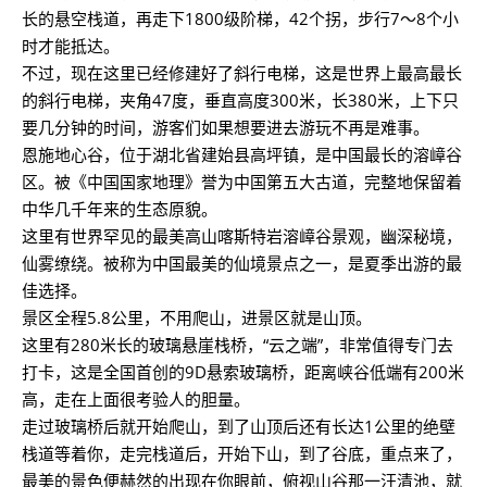
长的悬空栈道，再走下1800级阶梯，42个拐，步行7～8个小
时才能抵达。
不过，现在这里已经修建好了斜行电梯，这是世界上最高最长
的斜行电梯，夹角47度，垂直高度300米，长380米，上下只
要几分钟的时间，游客们如果想要进去游玩不再是难事。
恩施地心谷，位于湖北省建始县高坪镇，是中国最长的溶嶂谷
区。被《中国国家地理》誉为中国第五大古道，完整地保留着
中华几千年来的生态原貌。
这里有世界罕见的最美高山喀斯特岩溶嶂谷景观，幽深秘境，
仙雾缭绕。被称为中国最美的仙境景点之一，是夏季出游的最
佳选择。
景区全程5.8公里，不用爬山，进景区就是山顶。
这里有280米长的玻璃悬崖栈桥，“云之端”，非常值得专门去
打卡，这是全国首创的9D悬索玻璃桥，距离峡谷低端有200米
高，走在上面很考验人的胆量。
走过玻璃桥后就开始爬山，到了山顶后还有长达1公里的绝壁
栈道等着你，走完栈道后，开始下山，到了谷底，重点来了，
最美的景色便赫然的出现在你眼前，俯视山谷那一汪清池，就