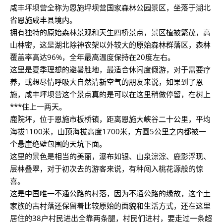
咸丰坪坝营全称为恩施坪坝营国家森林公园景区，坐落于湖北
省恩施咸丰县境内。
拥有独特的原始森林景观和天生四桥景点，景区植被繁茂，高
山林密，这是湖北除神农架以外较大的原始森林群落区，森林
覆盖率高达96%，全年最高温度保持在20度左右。
这里是夏季理想的避暑胜地，最适合休闲度假游，对于需要疗
养，或想尽情呼吸大自然清新空气的朋友来说，如果到了恩
施，咸丰坪坝营这个景点真的是可以在这里稍做停留，在树上
***住上一两天。
鹿院坪，位于恩施市板桥镇，距离恩施大峡谷二十公里，平均
海拔1100米，山顶海拔高度1700米，方圆5公里之内都被一
个悬崖绝壁包围的天坑下面。
这里的景色是相当的美丽，瀑布如银、山泉淙淙、鹿影浮现、
层林叠翠，对于初次去的游客来说，有种闯入桃花源般的惊
喜。
这是中国唯一不通公路的村落，因为不通公路的缘故，这个土
家族的古村落还保留着比较原始的面貌和生活方式，还在这里
居住的38户村民进出全靠两条腿，村民们进村，要走过一条超