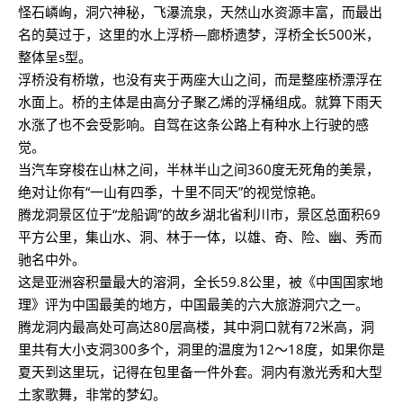
怪石嶙峋，洞穴神秘，飞瀑流泉，天然山水资源丰富，而最出
名的莫过于，这里的水上浮桥—廊桥遗梦，浮桥全长500米，
整体呈s型。
浮桥没有桥墩，也没有夹于两座大山之间，而是整座桥漂浮在
水面上。桥的主体是由高分子聚乙烯的浮桶组成。就算下雨天
水涨了也不会受影响。自驾在这条公路上有种水上行驶的感
觉。
当汽车穿梭在山林之间，半林半山之间360度无死角的美景，
绝对让你有“一山有四季，十里不同天”的视觉惊艳。
腾龙洞景区位于“龙船调”的故乡湖北省利川市，景区总面积69
平方公里，集山水、洞、林于一体，以雄、奇、险、幽、秀而
驰名中外。
这是亚洲容积量最大的溶洞，全长59.8公里，被《中国国家地
理》评为中国最美的地方，中国最美的六大旅游洞穴之一。
腾龙洞内最高处可高达80层高楼，其中洞口就有72米高，洞
里共有大小支洞300多个，洞里的温度为12～18度，如果你是
夏天到这里玩，记得在包里备一件外套。洞内有激光秀和大型
土家歌舞，非常的梦幻。