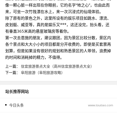
像一颗心脏一样出现在你眼前，它的名字“地之心”，也由此而
来，可坐一次竹筏漂在水上，来一次沉浸式的仙境体验。
除了原有的景色之外，这里所设有的娱乐项目如跳水、漂流、
皮划艇、威亚等，真的是娱乐又***，这还没完，抬头看，还
有垂直365米高的悬崖玻璃房等着你。
第一次去恩施的朋友，建议跟团，因为景区比较分散，景区内
各个景点和大大小小的项目都是分开收费的，即使是买套票再
划算，但是如果没有很好的规划和熟悉景区的人带领，浪费掉
的时间和消耗掉的精力，不值得。
上一篇：
信宜旅游景点大全（高州信宜旅游景点大全）
下一篇：
阜阳旅游（阜阳旅游攻略）
站长推荐网站
今日头条
www.toutiao.com