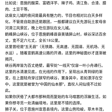
比如说：恩施的酸菜、富硒洋芋、辣子鸡、清江鱼、合渣、腊
肉、土豆干等。
这座女儿城的夜间是最具有魅力的，节目也相对比白天多样
化，不管是自助游还是跟团，一般都建议白天先游玩土家母亲
河清江风景区，晚上吃住游玩在女儿城。
鹤峰屏山峡谷，位于恩施鹤峰县容美镇屏山村，峡谷深达百余
丈，宽不足六七丈，全长18公里。
这里曾经是“五无县”（无铁路、无高速、无国道、无机场、无
水运）。随着宣鹤高速公路的开通，这里的神秘面纱才逐渐被
揭开。
峡谷两岸皆为百丈绝壁，最窄处“一线天”仅容一叶小舟通行。
这里的水清澈见底，在光线的作用下，呈现出从青到绿的渐
变，在上面轻舟穿过狭窄的峡谷，置身其中，若如漂浮在空
中，这里就是被誉为“中国的仙本那”，直叹人间仙境不过如
此。
如果你厌倦了大都市那种周而复始的车马喧嚣的浮躁生活，如
果你想寻觅一处清幽境地，这里是不错的选择。
狮子关，位于恩施州宣恩县境内，这里山势险峻，草木丰茂，