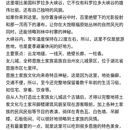
这里堪比美国科罗拉多大峡谷，它不仅有科罗拉多大峡谷的雄
伟壮丽，还有自己独特的风貌。
如果你来到这里。当你置身峡谷中时，百里绝壁下的光影投射
和那一泻而下的瀑布，让你在大饱眼福原始丛林的自然风光的
同时，还能领略到林中村寨的神秘。
大峡谷内，常年温度保持在22度左右，所以，这里不仅是旅游
胜地，也是夏季避暑休闲的好地方。
主要景点：云龙地缝、一线天、绝壁长廊、一柱香。
女儿城，全称恩施土家族苗族自治州女儿城景区，位于湖北省
恩施市区七里坪。
恩施土家族文化向来奇特且神秘，这是因为这里，地处偏僻，
交通不便，所以，至今还完整地保留着数千年前的生活习俗，
如住宅、穿着、饮食等。
自从人为打造出土家族女儿城这个古镇后，才得以完整地将土
家文化与土家吊脚楼建筑风貌呈现在游客眼前，加上各种土家
族的民风民俗等节目的表演，徜徉在青色瓦、白色墙、吊脚
楼、石板街间，可以很好地领略到土家族的风情。
还有最重要的一点，就是这里可以吃到很多恩施的特色美食，