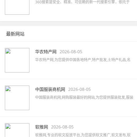
360搜索是安全、精准、可信赖的新一代搜索引擎，依托于
360母品牌的安全优势，全面拦截各类钓鱼欺诈等恶意网站，
提供更放心的搜索服务。 360搜索 so靠谱。
最新网站
华农特产网
2026-08-05
华农特产网,为您提供中国各地特产,特产批发,土特产礼品,名
优特产商城,特产品牌,土特产专卖店,全国土特产加盟店,各地
特产美食,水果蔬菜,特色小吃,农特产品,酒水茶叶,水产海货,工
艺品等,致力打造国内最大土特产线上交易市场!
中国服装商机网
2026-08-05
中国服装商机网,网购服装最好的网站,为您提供服装批发,服装
定制,服装厂家,品牌男装,女装加盟,服装品牌大全,服装品牌加
盟,汇集女装、男装、内衣、童装、休闲装、运动装等品牌,最
新的服装行业资讯,服装搭配及服装展会信息。
软推网
2026-08-05
软推网,专业的软文投放平台,为您提供软文推广,软文发布,软