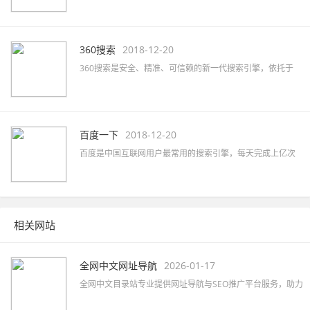
通过独有的SogouRank技术及人工智能算法为您提供最快、
最准、最全的搜索服务。
360搜索
2018-12-20
360搜索是安全、精准、可信赖的新一代搜索引擎，依托于
360母品牌的安全优势，全面拦截各类钓鱼欺诈等恶意网站，
提供更放心的搜索服务。 360搜索 so靠谱。
百度一下
2018-12-20
百度是中国互联网用户最常用的搜索引擎，每天完成上亿次
搜索；也是全球最大的中文搜索引擎，可查询数十亿中文网
页。
相关网站
全网中文网址导航
2026-01-17
全网中文目录站专业提供网址导航与SEO推广平台服务，助力
企业快速提升网络知名度及品牌曝光，精准覆盖行业目标客