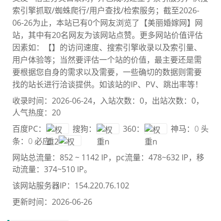
索引擎抓取/蜘蛛爬行/用户查找/检索服务；截至2026-
06-26为止，本站已有0个网友浏览了【美丽婚嫁网】网
站，其中有20名网友为该网站点赞。更多网站价值评估
因素如：【
】的访问速度、搜索引擎收录以及索引量、
用户体验等；当然要评估一个站的价值，最主要还是需
要根
据您自身的需求以及需要，一些确切的数据则需要
找
的站长进行洽谈提供。如该站的IP、PV、跳出率等！
收录时间：2026-06-24，入站次数：0，出站次数：0，
人气热度：20
百度PC：
搜狗：
360：
神马：
0
头
条：
0
必应：
网站总流量：
852 ~ 1142 IP
，pc流量：
478~632 IP
，移
动流量：
374~510 IP
。
该网站服务器IP：154.220.76.102
更新时间：2026-06-26