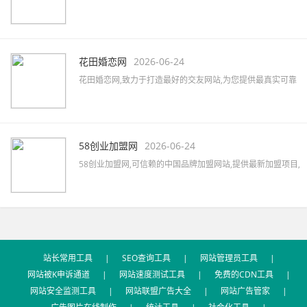
文营销,软文发稿,软文代写,软文广告,软文公司,软文报价,软文
撰写,微博软文等,拥有5000家以上的网络媒体及数万家自媒体
资源,助力企业快速提升品牌知名度。
花田婚恋网
2026-06-24
花田婚恋网,致力于打造最好的交友网站,为您提供最真实可靠
的婚恋交友,网上交友,同城相亲,征婚交友,同城约会,征婚活动,
优质的一对一婚恋服务,相亲找对象首选网站。
58创业加盟网
2026-06-24
58创业加盟网,可信赖的中国品牌加盟网站,提供最新加盟项目,
品牌代理加盟,创业加盟项目,加盟创业好项目,汇集餐饮、服
装、母婴、家居、建材、美容、饰品、礼品、教育等全国招
商加盟信息,最新的加盟资讯,创业指南及加盟心得等。
站长常用工具
|
SEO查询工具
|
网站管理员工具
|
网站被K申诉通道
|
网站速度测试工具
|
免费的CDN工具
|
网站安全监测工具
|
网站联盟广告大全
|
网站广告管家
|