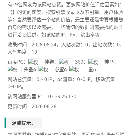
有19名网友为该网站点赞。更多网站价值评估因素如：
【
】的访问速度、搜索引擎收录以及索引量、用户体验
等；当然要评估一个站的价值，最主要还是需要根
据您
自身的需求以及需要，一些确切的数据则需要找
的站长
进行洽谈提供。如该站的IP、PV、跳出率等！
收录时间：2026-06-24，入站次数：0，出站次数：0，
人气热度：19
百度PC：
搜狗：
360：
神马：
头条：
必应：
网站总流量：
0 ~ 0 IP
，pc流量：
0~0 IP
，移动流量：
0~0 IP
。
该网站服务器IP：103.39.25.170
更新时间：2026-06-26
温馨提示：
本网页并非“[搜爱SEO]”官方网站，页面内容来源于互联