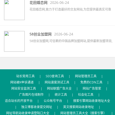
资源,助力企业快速提升品牌知名度。
花田婚恋网
2026-06-24
花田婚恋网,致力于打造最好的交友网站,为您提供最真实可靠
的婚恋交友,网上交友,同城相亲,征婚交友,同城约会,征婚活动,
优质的一对一婚恋服务,相亲找对象首选网站。
58创业加盟网
2026-06-24
58创业加盟网,可信赖的中国品牌加盟网站,提供最新加盟项目,
品牌代理加盟,创业加盟项目,加盟创业好项目,汇集餐饮、服
装、母婴、家居、建材、美容、饰品、礼品、教育等全国招
商加盟信息,最新的加盟资讯,创业指南及加盟心得等。
站长常用工具
|
SEO查询工具
|
网站管理员工具
|
网站被K申诉通道
|
网站速度测试工具
|
免费的CDN工具
|
网站安全监测工具
|
网站联盟广告大全
|
网站广告管家
|
广告图片在线制作
|
统计工具
|
社会化工具
|
适合站长的开放平台
|
公众帐号平台
|
搜索引擎网站收录地址大全
|
独立博客收录提交网址
|
英文搜索网站收录地址
|
网址导航站收录申请登陆口大全
|
网站管理员工具大全（搜索引擎）
|