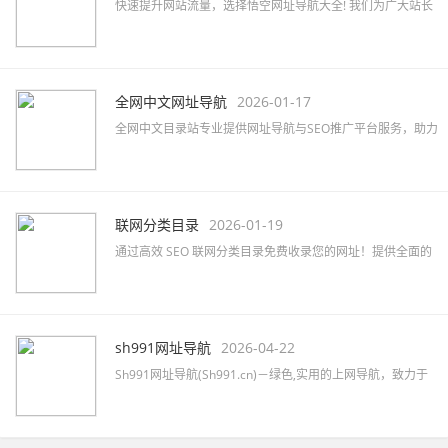
快速提升网站流量，选择悟空网址导航大全! 我们为广大站长
提供高效的网站免费收录与SEO优化服务，助力品牌推广。
全网中文网址导航
2026-01-17
全网中文目录站专业提供网址导航与SEO推广平台服务，助力
企业快速提升网络知名度及品牌曝光，精准覆盖行业目标客
户。
联网分类目录
2026-01-19
通过高效 SEO 联网分类目录免费收录您的网址！提供全面的
网站分类目录查询服务，提升网站排名和知名度！立即提交
您的网站吧！
sh991网址导航
2026-04-22
Sh991网址导航(Sh991.cn)－绿色,实用的上网导航，致力于
简洁高效无广告的上网导航和搜索入口，沉淀最具价值链
接，全站无商业推广，简约而不简单。