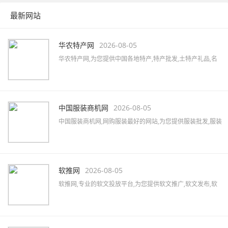
最新网站
华农特产网
2026-08-05
华农特产网,为您提供中国各地特产,特产批发,土特产礼品,名
优特产商城,特产品牌,土特产专卖店,全国土特产加盟店,各地
特产美食,水果蔬菜,特色小吃,农特产品,酒水茶叶,水产海货,工
艺品等,致力打造国内最大土特产线上交易市场!
中国服装商机网
2026-08-05
中国服装商机网,网购服装最好的网站,为您提供服装批发,服装
定制,服装厂家,品牌男装,女装加盟,服装品牌大全,服装品牌加
盟,汇集女装、男装、内衣、童装、休闲装、运动装等品牌,最
新的服装行业资讯,服装搭配及服装展会信息。
软推网
2026-08-05
软推网,专业的软文投放平台,为您提供软文推广,软文发布,软
文营销,软文发稿,软文代写,软文广告,软文公司,软文报价,软文
撰写,微博软文等,拥有5000家以上的网络媒体及数万家自媒体