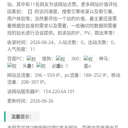
站，其中有11名网友为该网站点赞。更多网站价值评估
因素如：【
】的访问速度、搜索引擎收录以及索引量、
用户体验等；当然要评估一个站的价值，最主要还是需
要根
据您自身的需求以及需要，一些确切的数据则需要
找
的站长进行洽谈提供。如该站的IP、PV、跳出率等！
收录时间：2026-06-24，入站次数：0，出站次数：0，
人气热度：11
百度PC：
搜狗：
360：
神马：
头条：
必应：
0
网站总流量：
396 ~ 559 IP
，pc流量：
188~252 IP
，移动
流量：
208~307 IP
。
该网站服务器IP：154.220.64.101
更新时间：2026-06-26
温馨提示：
本网页并非“[搜房网中国]”官方网站，页面内容来源于互