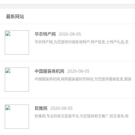
提供更放心的搜索服务。 360搜索 so靠谱。
最新网站
华农特产网
2026-08-05
华农特产网,为您提供中国各地特产,特产批发,土特产礼品,名
优特产商城,特产品牌,土特产专卖店,全国土特产加盟店,各地
特产美食,水果蔬菜,特色小吃,农特产品,酒水茶叶,水产海货,工
艺品等,致力打造国内最大土特产线上交易市场!
中国服装商机网
2026-08-05
中国服装商机网,网购服装最好的网站,为您提供服装批发,服装
定制,服装厂家,品牌男装,女装加盟,服装品牌大全,服装品牌加
盟,汇集女装、男装、内衣、童装、休闲装、运动装等品牌,最
新的服装行业资讯,服装搭配及服装展会信息。
软推网
2026-08-05
软推网,专业的软文投放平台,为您提供软文推广,软文发布,软
文营销,软文发稿,软文代写,软文广告,软文公司,软文报价,软文
撰写,微博软文等,拥有5000家以上的网络媒体及数万家自媒体