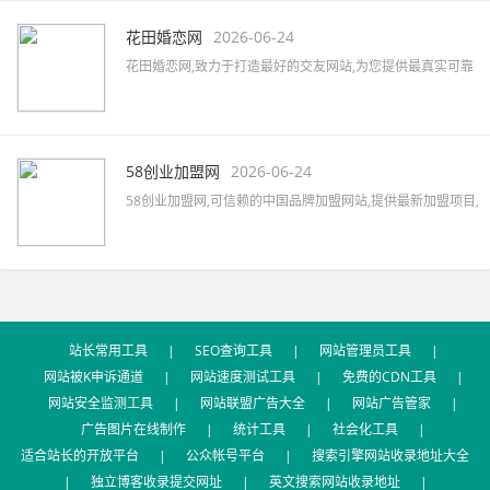
资源,助力企业快速提升品牌知名度。
花田婚恋网
2026-06-24
花田婚恋网,致力于打造最好的交友网站,为您提供最真实可靠
的婚恋交友,网上交友,同城相亲,征婚交友,同城约会,征婚活动,
优质的一对一婚恋服务,相亲找对象首选网站。
58创业加盟网
2026-06-24
58创业加盟网,可信赖的中国品牌加盟网站,提供最新加盟项目,
品牌代理加盟,创业加盟项目,加盟创业好项目,汇集餐饮、服
装、母婴、家居、建材、美容、饰品、礼品、教育等全国招
商加盟信息,最新的加盟资讯,创业指南及加盟心得等。
站长常用工具
|
SEO查询工具
|
网站管理员工具
|
网站被K申诉通道
|
网站速度测试工具
|
免费的CDN工具
|
网站安全监测工具
|
网站联盟广告大全
|
网站广告管家
|
广告图片在线制作
|
统计工具
|
社会化工具
|
适合站长的开放平台
|
公众帐号平台
|
搜索引擎网站收录地址大全
|
独立博客收录提交网址
|
英文搜索网站收录地址
|