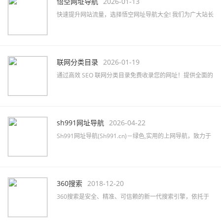
悟空网址导航
2026-01-13
快速提升网站流量，选择悟空网址导航大全! 我们为广大站长
提供高效的网站免费收录与SEO优化服务，助力品牌推广。
联网分类目录
2026-01-19
通过高效 SEO 联网分类目录免费收录您的网址！提供全面的
网站分类目录查询服务，提升网站排名和知名度！立即提交
您的网站吧！
sh991网址导航
2026-04-22
Sh991网址导航(Sh991.cn)－绿色,实用的上网导航，致力于
简洁高效无广告的上网导航和搜索入口，沉淀最具价值链
接，全站无商业推广，简约而不简单。
360搜索
2018-12-20
360搜索是安全、精准、可信赖的新一代搜索引擎，依托于
360母品牌的安全优势，全面拦截各类钓鱼欺诈等恶意网站，