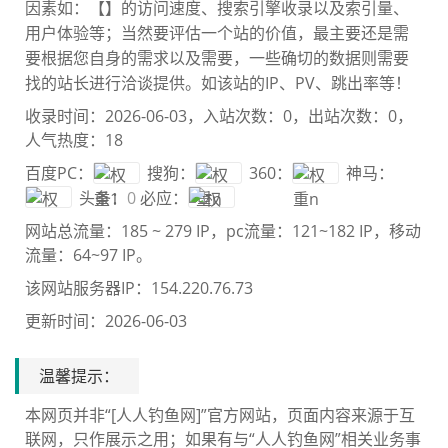
因素如：【
】的访问速度、搜索引擎收录以及索引量、
用户体验等；当然要评估一个站的价值，最主要还是需
要根
据您自身的需求以及需要，一些确切的数据则需要
找
的站长进行洽谈提供。如该站的IP、PV、跳出率等！
收录时间：2026-06-03，入站次数：0，出站次数：0，
人气热度：18
百度PC：
搜狗：
360：
神马：
头条：
0
必应：
网站总流量：
185 ~ 279 IP
，pc流量：
121~182 IP
，移动
流量：
64~97 IP
。
该网站服务器IP：154.220.76.73
更新时间：2026-06-03
温馨提示：
本网页并非“[人人钓鱼网]”官方网站，页面内容来源于互
联网，只作展示之用；如果有与“人人钓鱼网”相关业务事