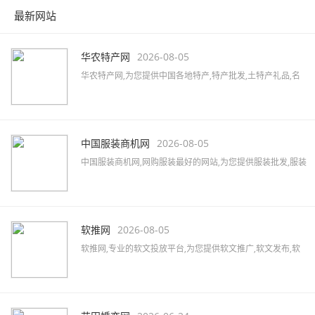
最新网站
华农特产网
2026-08-05
华农特产网,为您提供中国各地特产,特产批发,土特产礼品,名
优特产商城,特产品牌,土特产专卖店,全国土特产加盟店,各地
特产美食,水果蔬菜,特色小吃,农特产品,酒水茶叶,水产海货,工
艺品等,致力打造国内最大土特产线上交易市场!
中国服装商机网
2026-08-05
中国服装商机网,网购服装最好的网站,为您提供服装批发,服装
定制,服装厂家,品牌男装,女装加盟,服装品牌大全,服装品牌加
盟,汇集女装、男装、内衣、童装、休闲装、运动装等品牌,最
新的服装行业资讯,服装搭配及服装展会信息。
软推网
2026-08-05
软推网,专业的软文投放平台,为您提供软文推广,软文发布,软
文营销,软文发稿,软文代写,软文广告,软文公司,软文报价,软文
撰写,微博软文等,拥有5000家以上的网络媒体及数万家自媒体
资源,助力企业快速提升品牌知名度。