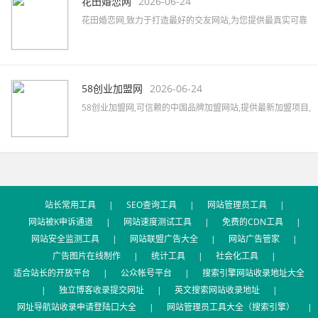
花田婚恋网
2026-06-24
花田婚恋网,致力于打造最好的交友网站,为您提供最真实可靠
的婚恋交友,网上交友,同城相亲,征婚交友,同城约会,征婚活动,
优质的一对一婚恋服务,相亲找对象首选网站。
58创业加盟网
2026-06-24
58创业加盟网,可信赖的中国品牌加盟网站,提供最新加盟项目,
品牌代理加盟,创业加盟项目,加盟创业好项目,汇集餐饮、服
装、母婴、家居、建材、美容、饰品、礼品、教育等全国招
商加盟信息,最新的加盟资讯,创业指南及加盟心得等。
站长常用工具
|
SEO查询工具
|
网站管理员工具
|
网站被K申诉通道
|
网站速度测试工具
|
免费的CDN工具
|
网站安全监测工具
|
网站联盟广告大全
|
网站广告管家
|
广告图片在线制作
|
统计工具
|
社会化工具
|
适合站长的开放平台
|
公众帐号平台
|
搜索引擎网站收录地址大全
|
独立博客收录提交网址
|
英文搜索网站收录地址
|
网址导航站收录申请登陆口大全
|
网站管理员工具大全（搜索引擎）
|