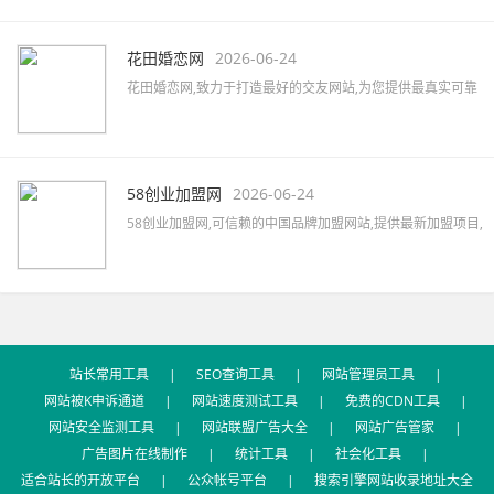
撰写,微博软文等,拥有5000家以上的网络媒体及数万家自媒体
资源,助力企业快速提升品牌知名度。
花田婚恋网
2026-06-24
花田婚恋网,致力于打造最好的交友网站,为您提供最真实可靠
的婚恋交友,网上交友,同城相亲,征婚交友,同城约会,征婚活动,
优质的一对一婚恋服务,相亲找对象首选网站。
58创业加盟网
2026-06-24
58创业加盟网,可信赖的中国品牌加盟网站,提供最新加盟项目,
品牌代理加盟,创业加盟项目,加盟创业好项目,汇集餐饮、服
装、母婴、家居、建材、美容、饰品、礼品、教育等全国招
商加盟信息,最新的加盟资讯,创业指南及加盟心得等。
站长常用工具
|
SEO查询工具
|
网站管理员工具
|
网站被K申诉通道
|
网站速度测试工具
|
免费的CDN工具
|
网站安全监测工具
|
网站联盟广告大全
|
网站广告管家
|
广告图片在线制作
|
统计工具
|
社会化工具
|
适合站长的开放平台
|
公众帐号平台
|
搜索引擎网站收录地址大全