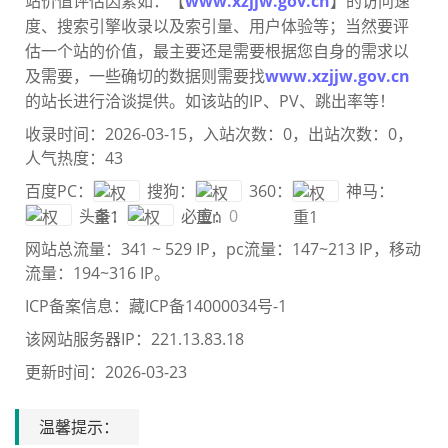
站价值评估因素如：【
www.xzjjw.gov.cn
】的访问速
度、搜索引擎收录以及索引量、用户体验等；当然要评
估一个站的价值，最主要还是需要根
据您自身的需求以
及需要，一些确切的数据则需要找
www.xzjjw.gov.cn
的站长进行洽谈提供。如该站的IP、PV、跳出率等！
收录时间：2026-03-15，入站次数：0，出站次数：0，
人气热度：43
百度PC：
搜狗：
360：
神马：
头条：
必应：
0
网站总流量：
341 ~ 529 IP
，pc流量：
147~213 IP
，移动
流量：
194~316 IP
。
ICP备案信息：
藏ICP备14000034号-1
该网站服务器IP：221.13.83.18
更新时间：2026-03-23
温馨提示：