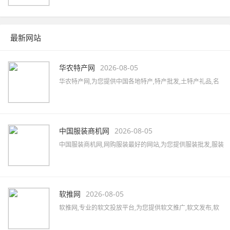
接，全站无商业推广，简约而不简单。
最新网站
华农特产网
2026-08-05
华农特产网,为您提供中国各地特产,特产批发,土特产礼品,名
优特产商城,特产品牌,土特产专卖店,全国土特产加盟店,各地
特产美食,水果蔬菜,特色小吃,农特产品,酒水茶叶,水产海货,工
艺品等,致力打造国内最大土特产线上交易市场!
中国服装商机网
2026-08-05
中国服装商机网,网购服装最好的网站,为您提供服装批发,服装
定制,服装厂家,品牌男装,女装加盟,服装品牌大全,服装品牌加
盟,汇集女装、男装、内衣、童装、休闲装、运动装等品牌,最
新的服装行业资讯,服装搭配及服装展会信息。
软推网
2026-08-05
软推网,专业的软文投放平台,为您提供软文推广,软文发布,软
文营销,软文发稿,软文代写,软文广告,软文公司,软文报价,软文