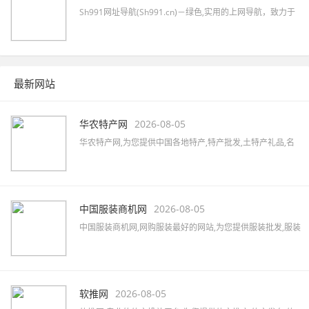
Sh991网址导航(Sh991.cn)－绿色,实用的上网导航，致力于
简洁高效无广告的上网导航和搜索入口，沉淀最具价值链
接，全站无商业推广，简约而不简单。
最新网站
华农特产网
2026-08-05
华农特产网,为您提供中国各地特产,特产批发,土特产礼品,名
优特产商城,特产品牌,土特产专卖店,全国土特产加盟店,各地
特产美食,水果蔬菜,特色小吃,农特产品,酒水茶叶,水产海货,工
艺品等,致力打造国内最大土特产线上交易市场!
中国服装商机网
2026-08-05
中国服装商机网,网购服装最好的网站,为您提供服装批发,服装
定制,服装厂家,品牌男装,女装加盟,服装品牌大全,服装品牌加
盟,汇集女装、男装、内衣、童装、休闲装、运动装等品牌,最
新的服装行业资讯,服装搭配及服装展会信息。
软推网
2026-08-05