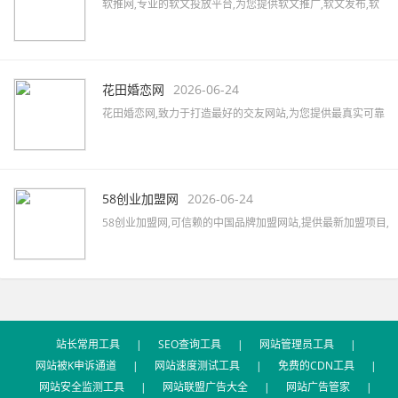
软推网,专业的软文投放平台,为您提供软文推广,软文发布,软
文营销,软文发稿,软文代写,软文广告,软文公司,软文报价,软文
撰写,微博软文等,拥有5000家以上的网络媒体及数万家自媒体
资源,助力企业快速提升品牌知名度。
花田婚恋网
2026-06-24
花田婚恋网,致力于打造最好的交友网站,为您提供最真实可靠
的婚恋交友,网上交友,同城相亲,征婚交友,同城约会,征婚活动,
优质的一对一婚恋服务,相亲找对象首选网站。
58创业加盟网
2026-06-24
58创业加盟网,可信赖的中国品牌加盟网站,提供最新加盟项目,
品牌代理加盟,创业加盟项目,加盟创业好项目,汇集餐饮、服
装、母婴、家居、建材、美容、饰品、礼品、教育等全国招
商加盟信息,最新的加盟资讯,创业指南及加盟心得等。
站长常用工具
|
SEO查询工具
|
网站管理员工具
|
网站被K申诉通道
|
网站速度测试工具
|
免费的CDN工具
|
网站安全监测工具
|
网站联盟广告大全
|
网站广告管家
|