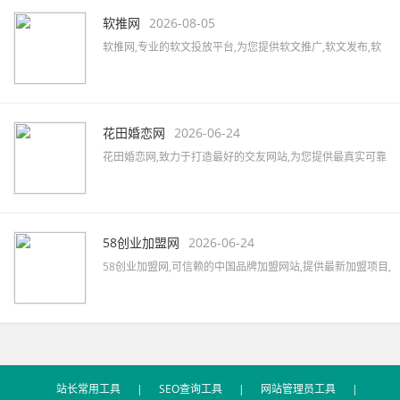
新的服装行业资讯,服装搭配及服装展会信息。
软推网
2026-08-05
软推网,专业的软文投放平台,为您提供软文推广,软文发布,软
文营销,软文发稿,软文代写,软文广告,软文公司,软文报价,软文
撰写,微博软文等,拥有5000家以上的网络媒体及数万家自媒体
资源,助力企业快速提升品牌知名度。
花田婚恋网
2026-06-24
花田婚恋网,致力于打造最好的交友网站,为您提供最真实可靠
的婚恋交友,网上交友,同城相亲,征婚交友,同城约会,征婚活动,
优质的一对一婚恋服务,相亲找对象首选网站。
58创业加盟网
2026-06-24
58创业加盟网,可信赖的中国品牌加盟网站,提供最新加盟项目,
品牌代理加盟,创业加盟项目,加盟创业好项目,汇集餐饮、服
装、母婴、家居、建材、美容、饰品、礼品、教育等全国招
商加盟信息,最新的加盟资讯,创业指南及加盟心得等。
站长常用工具
|
SEO查询工具
|
网站管理员工具
|