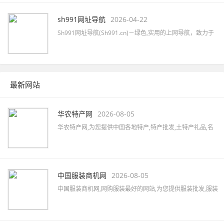
您的网站吧！
sh991网址导航
2026-04-22
Sh991网址导航(Sh991.cn)－绿色,实用的上网导航，致力于
简洁高效无广告的上网导航和搜索入口，沉淀最具价值链
接，全站无商业推广，简约而不简单。
最新网站
华农特产网
2026-08-05
华农特产网,为您提供中国各地特产,特产批发,土特产礼品,名
优特产商城,特产品牌,土特产专卖店,全国土特产加盟店,各地
特产美食,水果蔬菜,特色小吃,农特产品,酒水茶叶,水产海货,工
艺品等,致力打造国内最大土特产线上交易市场!
中国服装商机网
2026-08-05
中国服装商机网,网购服装最好的网站,为您提供服装批发,服装
定制,服装厂家,品牌男装,女装加盟,服装品牌大全,服装品牌加
盟,汇集女装、男装、内衣、童装、休闲装、运动装等品牌,最