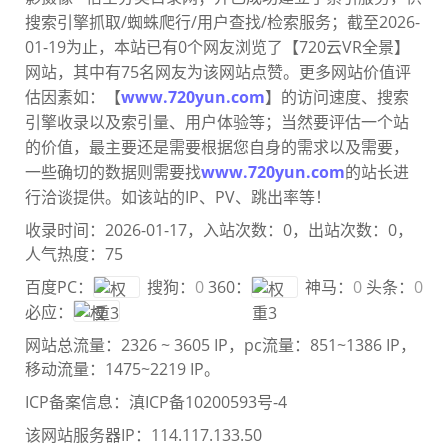
搜索引擎抓取/蜘蛛爬行/用户查找/检索服务；截至2026-
01-19为止，本站已有0个网友浏览了【720云VR全景】
网站，其中有75名网友为该网站点赞。更多网站价值评
估因素如：【
www.720yun.com
】的访问速度、搜索
引擎收录以及索引量、用户体验等；当然要评估一个站
的价值，最主要还是需要根
据您自身的需求以及需要，
一些确切的数据则需要找
www.720yun.com
的站长进
行洽谈提供。如该站的IP、PV、跳出率等！
收录时间：2026-01-17，入站次数：0，出站次数：0，
人气热度：75
百度PC：
搜狗：
0
360：
神马：
0
头条：
0
必应：
网站总流量：
2326 ~ 3605 IP
，pc流量：
851~1386 IP
，
移动流量：
1475~2219 IP
。
ICP备案信息：
滇ICP备10200593号-4
该网站服务器IP：114.117.133.50