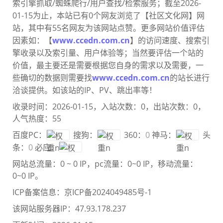
索引擎抓取/蜘蛛爬行/用户查找/检索服务；截至2026-
01-15为止，本站已有0个网友浏览了【社区文化网】网
站，其中有55名网友为该网站点赞。更多网站价值评估
因素如：【
www.ccedn.com.cn
】的访问速度、搜索引
擎收录以及索引量、用户体验等；当然要评估一个站的
价值，最主要还是需要根
据您自身的需求以及需要，一
些确切的数据则需要找
www.ccedn.com.cn
的站长进行
洽谈提供。如该站的IP、PV、跳出率等！
收录时间：2026-01-15，入站次数：0，出站次数：0，
人气热度：55
百度PC：
搜狗：
360：
0
神马：
头
条：
0
必应：
网站总流量：
0 ~ 0 IP
，pc流量：
0~0 IP
，移动流量：
0~0 IP
。
ICP备案信息：
京ICP备2024049485号-1
该网站服务器IP：47.93.178.237