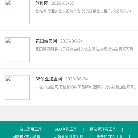
新的服装行业资讯,服装搭配及服装展会信息。
软推网
2026-08-05
软推网,专业的软文投放平台,为您提供软文推广,软文发布,软
文营销,软文发稿,软文代写,软文广告,软文公司,软文报价,软文
撰写,微博软文等,拥有5000家以上的网络媒体及数万家自媒体
资源,助力企业快速提升品牌知名度。
花田婚恋网
2026-06-24
花田婚恋网,致力于打造最好的交友网站,为您提供最真实可靠
的婚恋交友,网上交友,同城相亲,征婚交友,同城约会,征婚活动,
优质的一对一婚恋服务,相亲找对象首选网站。
58创业加盟网
2026-06-24
58创业加盟网,可信赖的中国品牌加盟网站,提供最新加盟项目,
品牌代理加盟,创业加盟项目,加盟创业好项目,汇集餐饮、服
装、母婴、家居、建材、美容、饰品、礼品、教育等全国招
商加盟信息,最新的加盟资讯,创业指南及加盟心得等。
站长常用工具
|
SEO查询工具
|
网站管理员工具
|
网站被K申诉通道
|
网站速度测试工具
|
免费的CDN工具
|