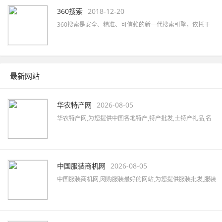
360搜索
2018-12-20
360搜索是安全、精准、可信赖的新一代搜索引擎，依托于
360母品牌的安全优势，全面拦截各类钓鱼欺诈等恶意网站，
提供更放心的搜索服务。 360搜索 so靠谱。
最新网站
华农特产网
2026-08-05
华农特产网,为您提供中国各地特产,特产批发,土特产礼品,名
优特产商城,特产品牌,土特产专卖店,全国土特产加盟店,各地
特产美食,水果蔬菜,特色小吃,农特产品,酒水茶叶,水产海货,工
艺品等,致力打造国内最大土特产线上交易市场!
中国服装商机网
2026-08-05
中国服装商机网,网购服装最好的网站,为您提供服装批发,服装
定制,服装厂家,品牌男装,女装加盟,服装品牌大全,服装品牌加
盟,汇集女装、男装、内衣、童装、休闲装、运动装等品牌,最