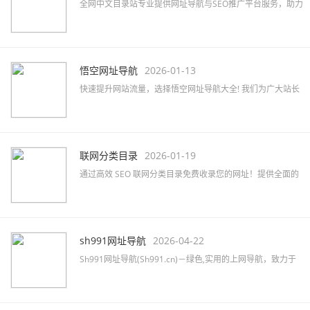
全网中文目录站专业提供网址导航与SEO推广平台服务，助力
企业快速提升网络知名度及品牌曝光，精准覆盖行业目标客
户。
悟空网址导航
2026-01-13
快速提升网站流量，选择悟空网址导航大全! 我们为广大站长
提供高效的网站免费收录与SEO优化服务，助力品牌推广。
联网分类目录
2026-01-19
通过高效 SEO 联网分类目录免费收录您的网址！提供全面的
网站分类目录查询服务，提升网站排名和知名度！立即提交
您的网站吧！
sh991网址导航
2026-04-22
Sh991网址导航(Sh991.cn)－绿色,实用的上网导航，致力于
简洁高效无广告的上网导航和搜索入口，沉淀最具价值链
接，全站无商业推广，简约而不简单。