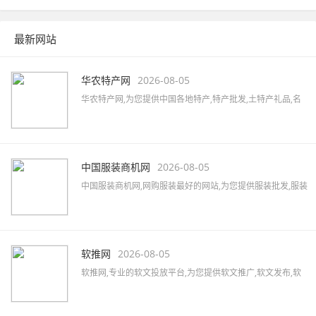
接，全站无商业推广，简约而不简单。
最新网站
华农特产网
2026-08-05
华农特产网,为您提供中国各地特产,特产批发,土特产礼品,名
优特产商城,特产品牌,土特产专卖店,全国土特产加盟店,各地
特产美食,水果蔬菜,特色小吃,农特产品,酒水茶叶,水产海货,工
艺品等,致力打造国内最大土特产线上交易市场!
中国服装商机网
2026-08-05
中国服装商机网,网购服装最好的网站,为您提供服装批发,服装
定制,服装厂家,品牌男装,女装加盟,服装品牌大全,服装品牌加
盟,汇集女装、男装、内衣、童装、休闲装、运动装等品牌,最
新的服装行业资讯,服装搭配及服装展会信息。
软推网
2026-08-05
软推网,专业的软文投放平台,为您提供软文推广,软文发布,软
文营销,软文发稿,软文代写,软文广告,软文公司,软文报价,软文
撰写,微博软文等,拥有5000家以上的网络媒体及数万家自媒体