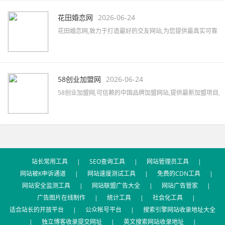
资源,助力企业快速提升品牌知名度。
花田婚恋网
2026-06-24
花田婚恋网,致力于打造最好的交友网站,为您提供最真实可靠
的婚恋交友,网上交友,同城相亲,征婚交友,同城约会,征婚活动,
优质的一对一婚恋服务,相亲找对象首选网站。
58创业加盟网
2026-06-24
58创业加盟网,可信赖的中国品牌加盟网站,提供最新加盟项目,
品牌代理加盟,创业加盟项目,加盟创业好项目,汇集餐饮、服
装、母婴、家居、建材、美容、饰品、礼品、教育等全国招
商加盟信息,最新的加盟资讯,创业指南及加盟心得等。
站长常用工具
|
SEO查询工具
|
网站管理员工具
|
网站被K申诉通道
|
网站速度测试工具
|
免费的CDN工具
|
网站安全监测工具
|
网站联盟广告大全
|
网站广告管家
|
广告图片在线制作
|
统计工具
|
社会化工具
|
适合站长的开放平台
|
公众帐号平台
|
搜索引擎网站收录地址大全
|
独立博客收录提交网址
|
英文搜索网站收录地址
|