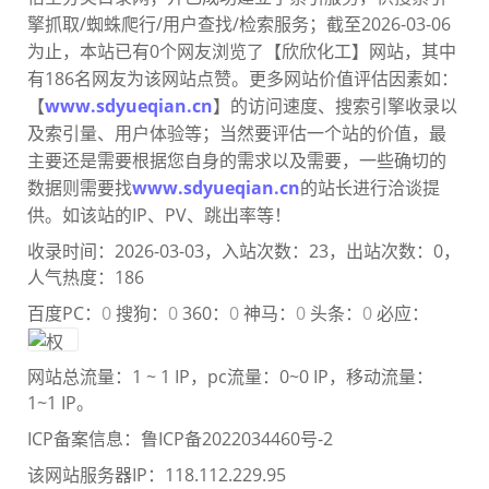
擎抓取/蜘蛛爬行/用户查找/检索服务；截至2026-03-06
为止，本站已有0个网友浏览了【欣欣化工】网站，其中
有186名网友为该网站点赞。更多网站价值评估因素如：
【
www.sdyueqian.cn
】的访问速度、搜索引擎收录以
及索引量、用户体验等；当然要评估一个站的价值，最
主要还是需要根
据您自身的需求以及需要，一些确切的
数据则需要找
www.sdyueqian.cn
的站长进行洽谈提
供。如该站的IP、PV、跳出率等！
收录时间：2026-03-03，入站次数：23，出站次数：0，
人气热度：186
百度PC：
0
搜狗：
0
360：
0
神马：
0
头条：
0
必应：
网站总流量：
1 ~ 1 IP
，pc流量：
0~0 IP
，移动流量：
1~1 IP
。
ICP备案信息：
鲁ICP备2022034460号-2
该网站服务器IP：118.112.229.95