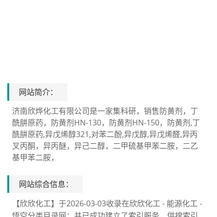
网站简介：
济南欣烨化工有限公司是一家集科研，销售防黄剂，丁
酰肼原药，防黄剂HN-130，防黄剂HN-150，防黄剂,丁
酰肼原药,异戊烯醇321,对苯二酚,异戊醇,异戊烯醛,异丙
叉丙酮，异丙醚，异己二醇，二甲硫基甲苯二胺，二乙
基甲苯二胺，
网站综合信息：
【欣欣化工】于2026-03-03收录在欣欣化工 - 能源化工 -
悟空分类目录网；并已成功建立了索引服务，供搜索引