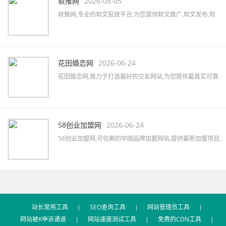
软推网
2026-08-05
软推网,专业的软文投放平台,为您提供软文推广,软文发布,软
文营销,软文发稿,软文代写,软文广告,软文公司,软文报价,软文
撰写,微博软文等,拥有5000家以上的网络媒体及数万家自媒体
资源,助力企业快速提升品牌知名度。
花田婚恋网
2026-06-24
花田婚恋网,致力于打造最好的交友网站,为您提供最真实可靠
的婚恋交友,网上交友,同城相亲,征婚交友,同城约会,征婚活动,
优质的一对一婚恋服务,相亲找对象首选网站。
58创业加盟网
2026-06-24
58创业加盟网,可信赖的中国品牌加盟网站,提供最新加盟项目,
品牌代理加盟,创业加盟项目,加盟创业好项目,汇集餐饮、服
装、母婴、家居、建材、美容、饰品、礼品、教育等全国招
商加盟信息,最新的加盟资讯,创业指南及加盟心得等。
站长常用工具
|
SEO查询工具
|
网站管理员工具
|
网站被K申诉通道
|
网站速度测试工具
|
免费的CDN工具
|