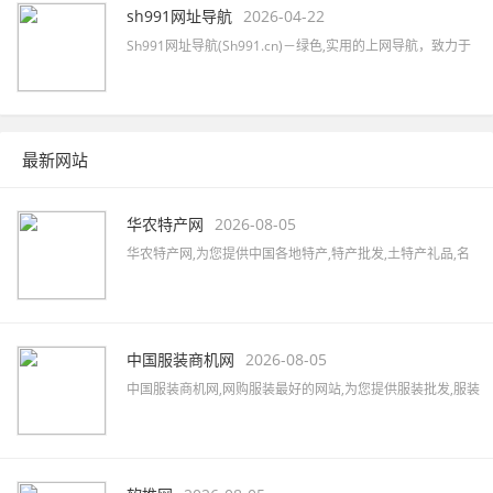
sh991网址导航
2026-04-22
Sh991网址导航(Sh991.cn)－绿色,实用的上网导航，致力于
简洁高效无广告的上网导航和搜索入口，沉淀最具价值链
接，全站无商业推广，简约而不简单。
最新网站
华农特产网
2026-08-05
华农特产网,为您提供中国各地特产,特产批发,土特产礼品,名
优特产商城,特产品牌,土特产专卖店,全国土特产加盟店,各地
特产美食,水果蔬菜,特色小吃,农特产品,酒水茶叶,水产海货,工
艺品等,致力打造国内最大土特产线上交易市场!
中国服装商机网
2026-08-05
中国服装商机网,网购服装最好的网站,为您提供服装批发,服装
定制,服装厂家,品牌男装,女装加盟,服装品牌大全,服装品牌加
盟,汇集女装、男装、内衣、童装、休闲装、运动装等品牌,最
新的服装行业资讯,服装搭配及服装展会信息。